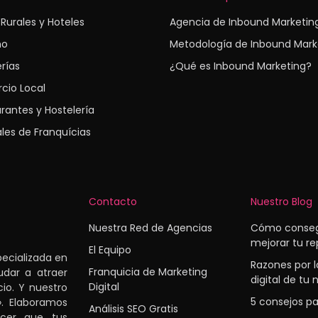
Rurales y Hoteles
Agencia de Inbound Marketin
mo
Metodología de Inbound Mark
erías
¿Qué es Inbound Marketing?
cio Local
rantes y Hostelería
les de Franquícias
Contacto
Nuestro Blog
Nuestra Red de Agencias
Cómo consegu
mejorar tu re
El Equipo
pecializada en
Razones por l
Franquicia de Marketing
udar a atraer
digital de tu
Digital
io. Y nuestro
5 consejos pa
». Elaboramos
Análisis SEO Gratis
acer que tus